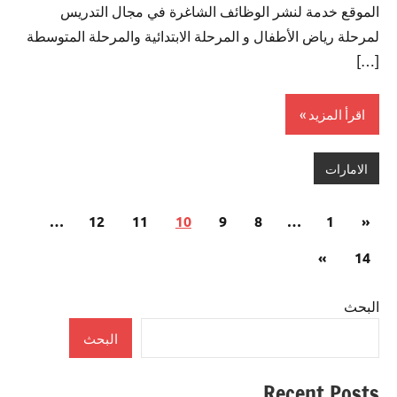
الموقع خدمة لنشر الوظائف الشاغرة في مجال التدريس
لمرحلة رياض الأطفال و المرحلة الابتدائية والمرحلة المتوسطة
[…]
اقرأ المزيد
الامارات
تعدد
المقالات
…
12
11
10
9
8
…
1
«
صفحات
السابقة
المقالات
»
14
المقالات
التالية
البحث
البحث
Recent Posts